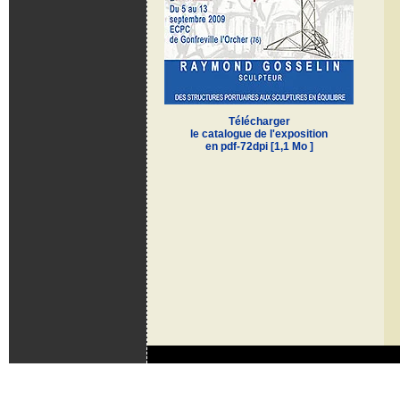
Télécharger
le catalogue de l'exposition
en pdf-72dpi [1,1 Mo ]